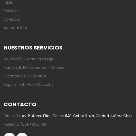
Inicio
Servicios
Contacto
Agendar Cita
NUESTROS SERVICIOS
Valoración Geriátrica Integral
Manejo de Enfermedades Crónicas
Gigantes de la Geriatría
Seguimiento Post-Consulta
CONTACTO
Dirección:
Av. Plutarco Elías Calles 1148, Col. La Raza, Ciudad Juárez, Chih.
Teléfono:
(656) 352-1931